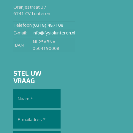
Oranjestraat 37
6741 CV Lunteren
Telefoon:
(0318) 487108
E-mail:
info@fysiolunteren.nl
NL25ABNA
IBAN
0504190008
STEL UW
VRAAG