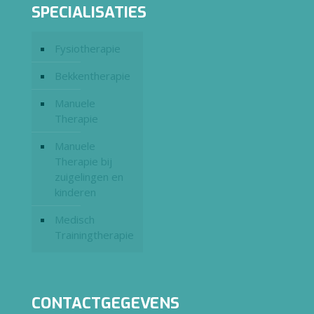
SPECIALISATIES
Fysiotherapie
Bekkentherapie
Manuele
Therapie
Manuele
Therapie bij
zuigelingen en
kinderen
Medisch
Trainingtherapie
CONTACTGEGEVENS