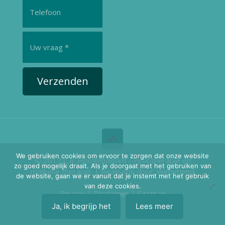
Verzenden
We gebruiken cookies om ervoor te zorgen dat onze website
© 2017 C.A. Hoogendoorn - Fysiotherapie en
zo goed mogelijk draait. Als je doorgaat met het gebruiken van
manuele therapie. | Realisatie door:
Webvriend
de website, gaan we er vanuit dat je instemt met het gebruik
|
van deze cookies.
Privacy
|
Disclaimer
|
Sitemap
Ja, ik begrijp het
Lees meer