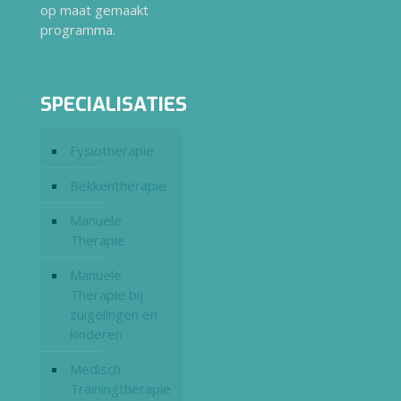
op maat gemaakt
programma.
SPECIALISATIES
Fysiotherapie
Bekkentherapie
Manuele
Therapie
Manuele
Therapie bij
zuigelingen en
kinderen
Medisch
Trainingtherapie